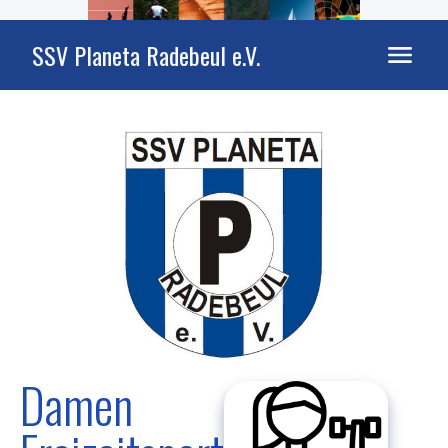
SSV Planeta Radebeul e.V.
Damen